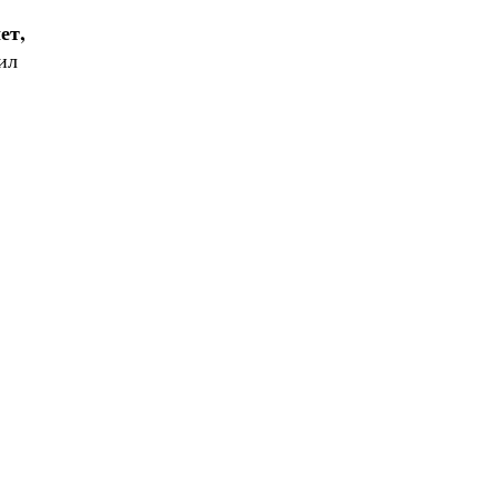
ет,
ил