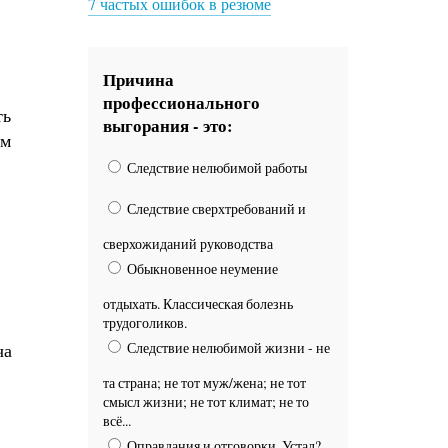
7 частых ошибок в резюме
Причина
профессионального
ть
выгорания - это:
ом
Следствие нелюбимой работы
Следствие сверхтребований и
сверхожиданий руководства
Обыкновенное неумение
отдыхать. Классическая болезнь
трудоголиков.
ча
Следствие нелюбимой жизни - не
та страна; не тот муж/жена; не тот
смысл жизни; не тот климат; не то
всё...
Оправдания и отговорки. Устал?