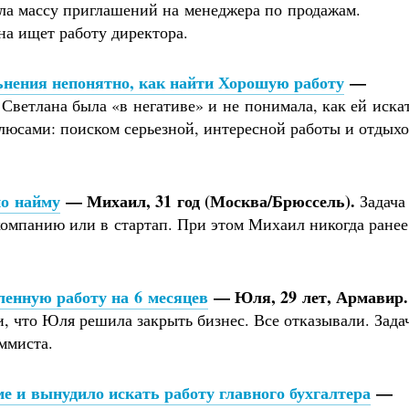
ла массу приглашений на менеджера по продажам.
на ищет работу директора.
льнения непонятно, как найти Хорошую работу
—
Светлана была «в негативе» и не понимала, как ей иска
юсами: поиском серьезной, интересной работы и отдых
по найму
— Михаил, 31 год (Москва/Брюссель).
Задача
компанию или в стартап. При этом Михаил никогда ранее
ленную работу на 6 месяцев
— Юля, 29 лет, Армавир.
и, что Юля решила закрыть бизнес. Все отказывали. Зада
ммиста.
е и вынудило искать работу главного бухгалтера
—