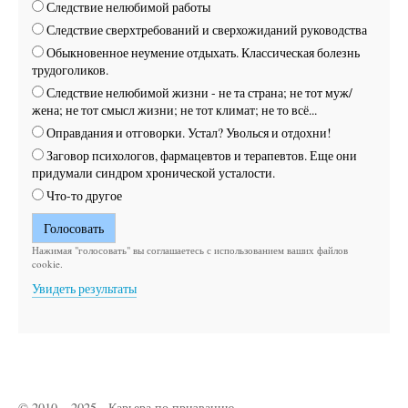
Следствие нелюбимой работы
Следствие сверхтребований и сверхожиданий руководства
Обыкновенное неумение отдыхать. Классическая болезнь
трудоголиков.
Следствие нелюбимой жизни - не та страна; не тот муж/
жена; не тот смысл жизни; не тот климат; не то всё...
Оправдания и отговорки. Устал? Уволься и отдохни!
Заговор психологов, фармацевтов и терапевтов. Еще они
придумали синдром хронической усталости.
Что-то другое
Нажимая "голосовать" вы соглашаетесь с использованием ваших файлов
cookie.
Увидеть результаты
© 2010 –
2025
, Карьера по призванию