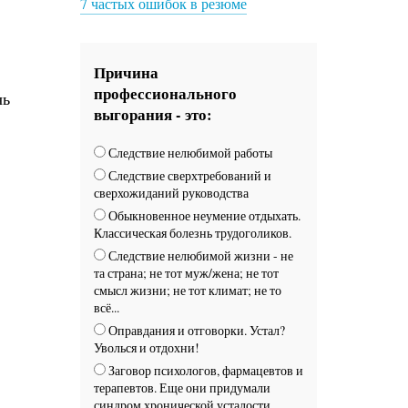
7 частых ошибок в резюме
Причина
профессионального
чь
выгорания - это:
Следствие нелюбимой работы
Следствие сверхтребований и
сверхожиданий руководства
Обыкновенное неумение отдыхать.
Классическая болезнь трудоголиков.
Следствие нелюбимой жизни - не
та страна; не тот муж/жена; не тот
смысл жизни; не тот климат; не то
всё...
Оправдания и отговорки. Устал?
Уволься и отдохни!
Заговор психологов, фармацевтов и
терапевтов. Еще они придумали
синдром хронической усталости.