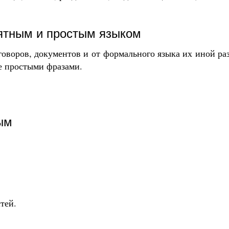
ятным и простым языком
оворов, документов и от формального языка их иной ра
е простыми фразами.
ым
тей.