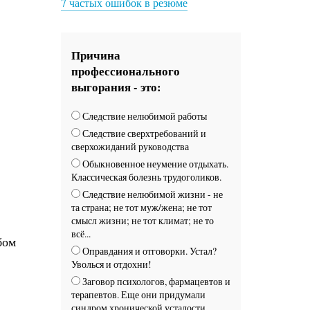
7 частых ошибок в резюме
Причина
профессионального
выгорания - это:
Следствие нелюбимой работы
Следствие сверхтребований и
сверхожиданий руководства
Обыкновенное неумение отдыхать.
Классическая болезнь трудоголиков.
Следствие нелюбимой жизни - не
та страна; не тот муж/жена; не тот
смысл жизни; не тот климат; не то
всё...
бом
Оправдания и отговорки. Устал?
Уволься и отдохни!
Заговор психологов, фармацевтов и
терапевтов. Еще они придумали
синдром хронической усталости.