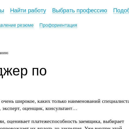
сы
Найти работу
Выбрать профессию
Подоб
авление резюме
Профориентация
ванию
джер по
очень широкое, каких только наименований специалист
, эксперт, оценщик, консультант…
и, оценивает платежеспособность заемщика, выбирает
опровождает их вплоть до закрытия. Уже внутри этой