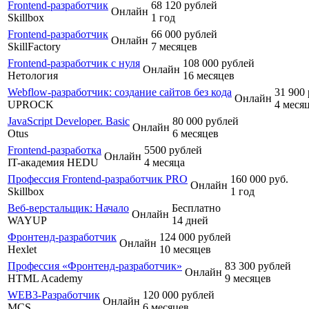
Frontend-разработчик
68 120 рублей
Онлайн
Skillbox
1 год
Frontend-разработчик
66 000 рублей
Онлайн
SkillFactory
7 месяцев
Frontend-разработчик с нуля
108 000 рублей
Онлайн
Нетология
16 месяцев
Webflow-разработчик: создание сайтов без кода
31 900
Онлайн
UPROCK
4 меся
JavaScript Developer. Basic
80 000 рублей
Онлайн
Otus
6 месяцев
Frontend-разработка
5500 рублей
Онлайн
IT-академия HEDU
4 месяца
Профессия Frontend-разработчик PRO
160 000 руб.
Онлайн
Skillbox
1 год
Веб-верстальщик: Начало
Бесплатно
Онлайн
WAYUP
14 дней
Фронтенд-разработчик
124 000 рублей
Онлайн
Hexlet
10 месяцев
Профессия «Фронтенд-разработчик»
83 300 рублей
Онлайн
HTML Academy
9 месяцев
WEB3-Разработчик
120 000 рублей
Онлайн
MCS
6 месяцев