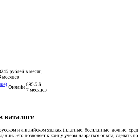
3245 рублей в месяц
6 месяцев
ыке)
895.5 $
Онлайн
7 месяцев
в каталоге
 русском и английском языках (платные, бесплатные, долгие, ср
аний. Это позволяет к концу учёбы набраться опыта, сделать по