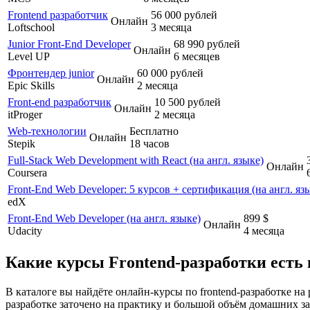
Frontend разработчик
56 000 рублей
Онлайн
Loftschool
3 месяца
Junior Front-End Developer
68 990 рублей
Онлайн
Level UP
6 месяцев
Фронтендер junior
60 000 рублей
Онлайн
Epic Skills
2 месяца
Front-end разработчик
10 500 рублей
Онлайн
itProger
2 месяца
Web-технологии
Бесплатно
Онлайн
Stepik
18 часов
Full-Stack Web Development with React (на англ. языке)
Онлайн
Coursera
Front-End Web Developer: 5 курсов + сертификация (на англ. яз
edX
Front-End Web Developer (на англ. языке)
899 $
Онлайн
Udacity
4 месяца
Какие курсы Frontend-разработки есть 
В каталоге вы найдёте онлайн-курсы по frontend-разработке на
разработке заточено на практику и большой объём домашних зад